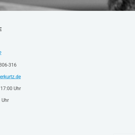
E
2
5306-316
rkurtz.de
 17:00 Uhr
 Uhr