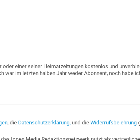
der einer seiner Heimatzeitungen kostenlos und unverbind
ch war im letzten halben Jahr weder Abonnent, noch habe ic
gen
, die
Datenschutzerklärung,
und die
Widerrufsbelehrung
g
as Ippen Media Redaktionsnetzwerk nutzt als vertragliche 