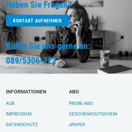
Haben Sie Fragen?
KONTAKT AUFNEHMEN
Rufen Sie uns gerne an:
089/5306-222
INFORMATIONEN
ABO
AGB
PROBE-ABO
IMPRESSUM
GESCHENKGUTSCHEIN
DATENSCHUTZ
ePAPER