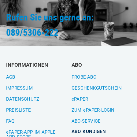
Rufen Sie uns gerne an:
089/5306-222
INFORMATIONEN
ABO
AGB
PROBE-ABO
IMPRESSUM
GESCHENKGUTSCHEIN
DATENSCHUTZ
ePAPER
PREISLISTE
ZUM ePAPER-LOGIN
FAQ
ABO-SERVICE
ABO KÜNDIGEN
ePAPER-APP IM APPLE
APP STORE